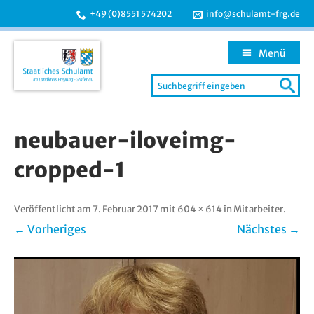
+49 (0)8551 574202
info@schulamt-frg.de
Menü
Search
for:
Zum
Inhalt
neubauer-iloveimg-
springen
cropped-1
Veröffentlicht am
7. Februar 2017
mit
604 × 614
in
Mitarbeiter
.
← Vorheriges
Nächstes →