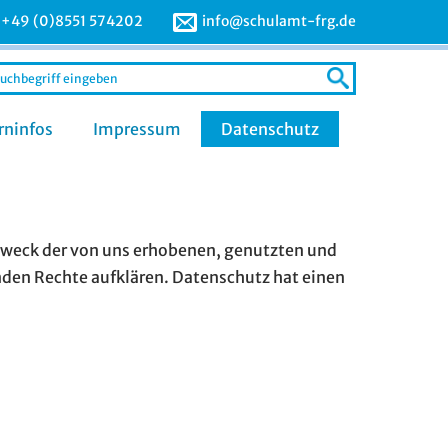
+49 (0)8551 574202
info@schulamt-frg.de
arch
r:
rninfos
Impressum
Datenschutz
Zweck der von uns erhobenen, genutzten und
den Rechte aufklären. Datenschutz hat einen