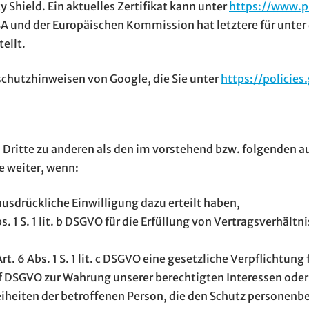
 Shield. Ein aktuelles Zertifikat kann unter
https://www.pr
und der Europäischen Kommission hat letztere für unter d
ellt.
schutzhinweisen von Google, die Sie unter
https://policie
 Dritte zu anderen als den im vorstehend bzw. folgenden a
e weiter, wenn:
O ausdrückliche Einwilligung dazu erteilt haben,
bs. 1 S. 1 lit. b DSGVO für die Erfüllung von Vertragsverhält
rt. 6 Abs. 1 S. 1 lit. c DSGVO eine gesetzliche Verpflichtung
t. f DSGVO zur Wahrung unserer berechtigten Interessen oder 
iheiten der betroffenen Person, die den Schutz personenb