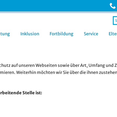
Se
fo
Zum
atung
Inklusion
Fortbildung
Service
Elte
Inhalt
springen
chutz auf unseren Webseiten sowie über Art, Umfang und 
ieren. Weiterhin möchten wir Sie über die ihnen zustehen
beitende Stelle ist: