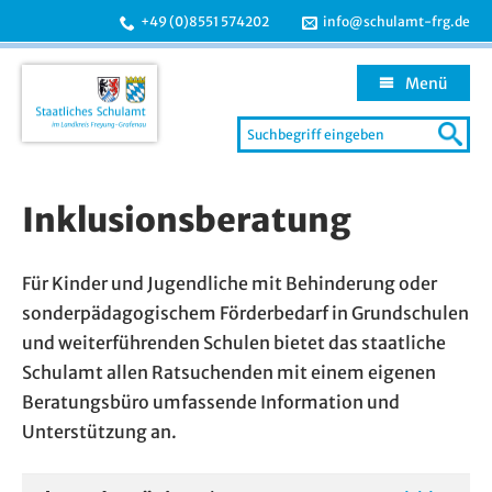
+49 (0)8551 574202
info@schulamt-frg.de
Menü
Search
for:
Zum
Inhalt
Inklusionsberatung
springen
Für Kinder und Jugendliche mit Behinderung oder
sonderpädagogischem Förderbedarf in Grundschulen
und weiterführenden Schulen bietet das staatliche
Schulamt allen Ratsuchenden mit einem eigenen
Beratungsbüro umfassende Information und
Unterstützung an.