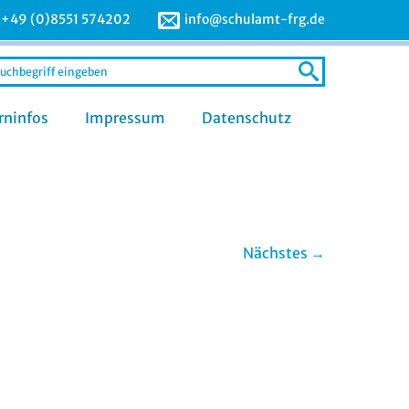
+49 (0)8551 574202
info@schulamt-frg.de
arch
r:
rninfos
Impressum
Datenschutz
Nächstes →