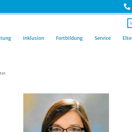
Se
fo
Zum
atung
Inklusion
Fortbildung
Service
Elte
Inhalt
springen
ter
.