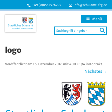
+49 (0)8551 574202
info@schulamt-frg.de
Menü
Search
for:
Zum
Inhalt
logo
springen
Veröffentlicht am
16. Dezember 2016
mit
400 × 194
in
Kontakt
.
Nächstes →